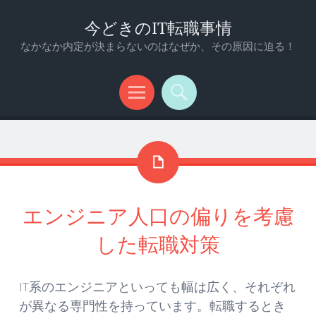
今どきのIT転職事情
なかなか内定が決まらないのはなぜか、その原因に迫る！
メ
検
ニ
索
ュ
ー
エンジニア人口の偏りを考慮
した転職対策
IT系のエンジニアといっても幅は広く、それぞれ
が異なる専門性を持っています。転職するとき