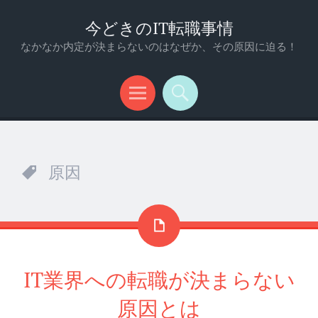
今どきのIT転職事情
なかなか内定が決まらないのはなぜか、その原因に迫る！
メ
検
ニ
索
ュ
原因
ー
IT業界への転職が決まらない
原因とは